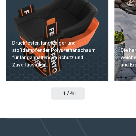
Druckfester, langlebiger und
stoßdämpfender Polyurethanschaum
Die ha
für langanhaltenden Schutz und
weiche
Zuverlässigkeit.
und Er
1
/
4