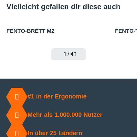
Vielleicht gefallen dir diese auch
NEU
FENTO-BRETT M2
FENTO-
NEU
NEU
1
/
4
#1 in der Ergonomie
Mehr als 1.000.000 Nutzer
In über 25 Ländern