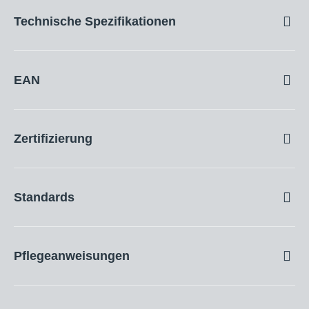
Technische Spezifikationen
Materialien: PU-Schaum, Gummi, Polyester
EAN
Produktgröße (LxWxH): 215 x 145 x 65 mm
8717496910448
Produktgewicht pro Stück: 250 g
Zertifizierung
CE
Standards
UKCA
EN 14404:2004+A1:2010
REACH
Pflegeanweisungen
Typ 1
PROP.65
Die Knieschoner sollten regelmäßig mit einem feuchten
Level 1