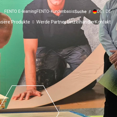
FENTO E-learning
FENTO-Kundenbasis
DE | DE
Suche
sere Produkte
Werde Partner.
Einzelhändler
Kontakt