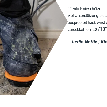
"Fento-Knieschützer ha
viel Unterstützung biet
ausprobiert hast, wirs
/10''
zurückkehren. 10
- Justin Noftle | K