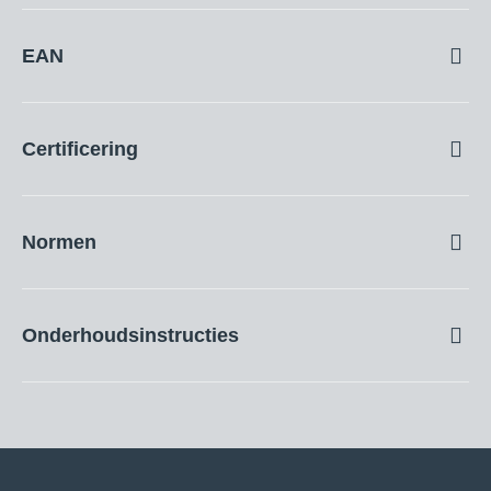
Materialen: EVA-schuim, PU-schuim, polyester
EAN
Afmetingen product (LxBxH): 240 x 160 x 30 mm
8717496911674
Gewicht van het product per stuk: 125 g
Certificering
CE
Normen
UKCA
EN 14404:2004+A1:2010
REACH
Onderhoudsinstructies
Type 2
PROP.65
De kniebeschermers kunnen met de hand worden
Level 1
gewassen, maximaal 30 °C, en alleen aan de lijn drogen