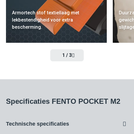
Armortech stof textiellaag met
Duurza
lekbestendigheid voor extra
gewich
bescherming.
slijtag
1
/
3
Specificaties FENTO POCKET M2
Technische specificaties