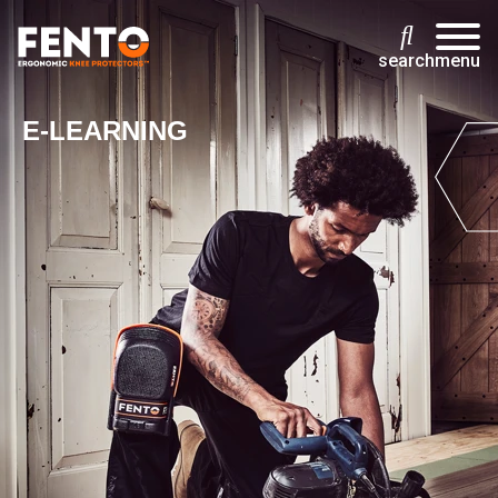
search
menu
E-LEARNING