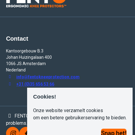
Contact
Kantoorgebouw B.3
Johan Huizingalaan 400
1066 JS Amsterdam
Nederland
info@fentokneeprotection.com
+31 (0)35 656 53 66
Cookies!
Onze website verzamelt cookies
FENTO KNEE PROTECTION. A life without knee & back
om een betere gebruikerservaring te bieden.
problems.
Snap het!