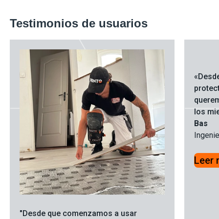
Testimonios de usuarios
«Desde
protec
querem
los mi
Bas
Ingeni
Leer
"Desde que comenzamos a usar