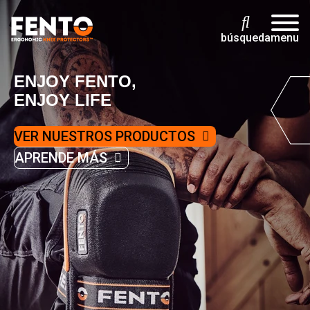
búsqueda
menu
ENJOY FENTO,
ENJOY LIFE
VER NUESTROS PRODUCTOS
APRENDE MÁS