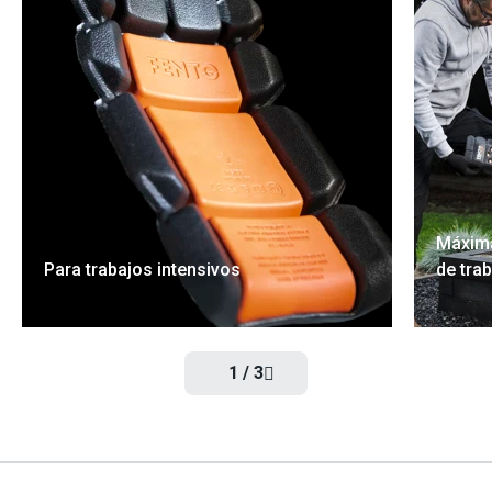
Máxima
Para trabajos intensivos
de tra
1
/
3